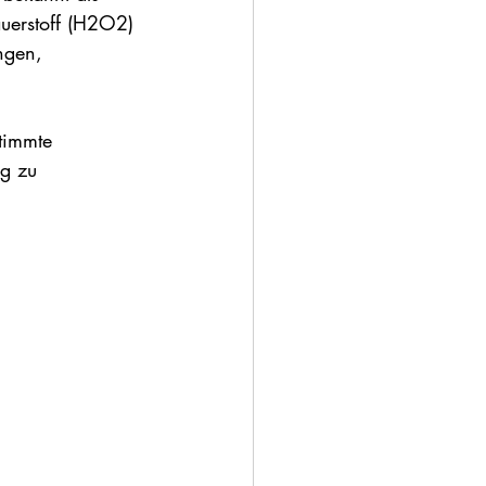
uerstoff (H2O2) 
ngen, 
timmte 
g zu 