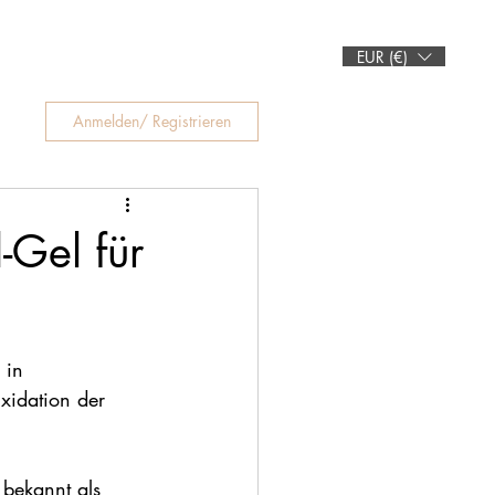
nstleistungen
Vorteile
Connexion
EUR (€)
Anmelden/ Registrieren
-Gel für
 in 
xidation der 
 bekannt als 