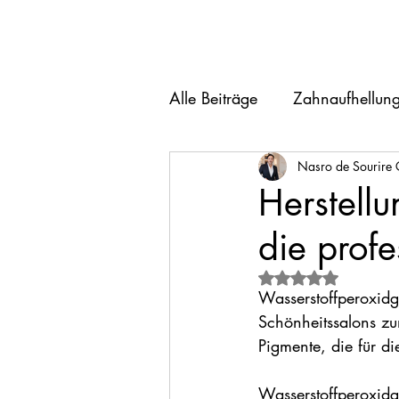
Willkommen
Zahnaufhellung
Wohlbefinde
Alle Beiträge
Zahnaufhellun
Nasro de Sourire 
Herstellu
die profe
Mit NaN von 5 St
Wasserstoffperoxidge
Schönheitssalons zu
Pigmente, die für d
Wasserstoffperoxidge