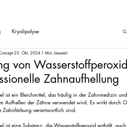
n und SPA
Unsere Schulungen
Personalisierte Die
g
Kryolipolyse
Concept
25. Okt. 2024
1 Min. Lesezeit
ng von Wasserstoffperoxid
ssionelle Zahnaufhellung
ernen bewertet.
l ist ein Bleichmittel, das häufig in der Zahnmedizin und
m Aufhellen der Zähne verwendet wird. Es wirkt durch O
ie Zahnfärbung verantwortlich sind.
l ist eine Substanz, die Wasserstoffperoxid enthält, auch