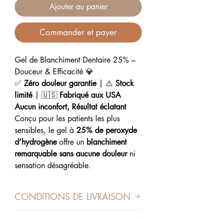
Ajouter au panier
Commander et payer
Gel de Blanchiment Dentaire 25% –
Douceur & Efficacité 💎
✅
Zéro douleur garantie
| ⚠️
Stock
limité
| 🇺🇸
Fabriqué aux USA
Aucun inconfort, Résultat éclatant
Conçu pour les patients les plus
sensibles, le gel à
25% de peroxyde
d’hydrogène
offre un
blanchiment
remarquable sans aucune douleur
ni
sensation désagréable.
Les résultats sont
très proches du
35%
, avec un confort inégalé.
CONDITIONS DE LIVRAISON
Formule Ultra-Douce & Haute Qualité
Sans parabènes, sans agents
Expédié depuis l'Algérie avec