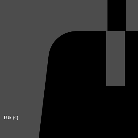
EUR (€)