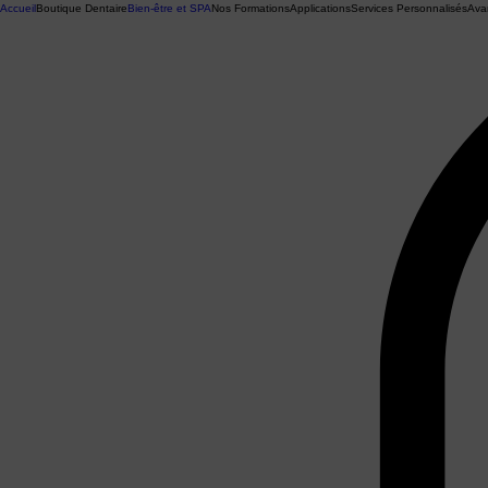
Accueil
Boutique Dentaire
Bien-être et SPA
Nos Formations
Applications
Services Personnalisés
Ava