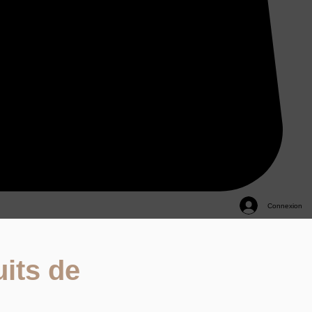
Connexion
its de