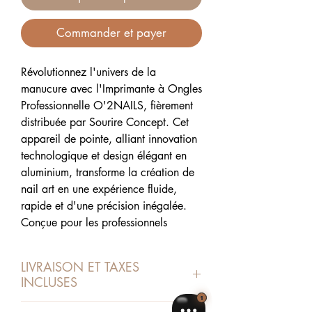
Commander et payer
Révolutionnez l'univers de la
manucure avec l'Imprimante à Ongles
Professionnelle O'2NAILS, fièrement
distribuée par Sourire Concept. Cet
appareil de pointe, alliant innovation
technologique et design élégant en
aluminium, transforme la création de
nail art en une expérience fluide,
rapide et d'une précision inégalée.
Conçue pour les professionnels
exigeants des salons de beauté et les
passionnés de manucure, elle ouvre
LIVRAISON ET TAXES
les portes d'une personnalisation
INCLUSES
infinie, garantissant des résultats
spectaculaires et durables.
Livraison standard de 10 à 15