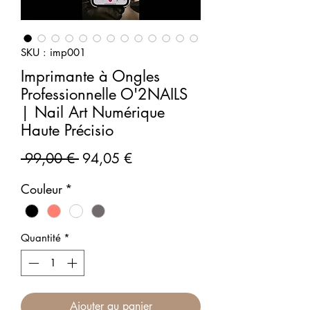
SKU : imp001
Imprimante à Ongles
Professionnelle O'2NAILS
| Nail Art Numérique
Haute Précisio
Prix
Prix
 99,00 € 
94,05 €
original
promotionnel
Couleur
*
Quantité
*
Ajouter au panier