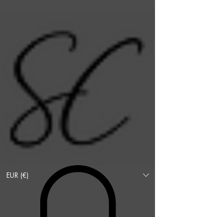
EUR (€)