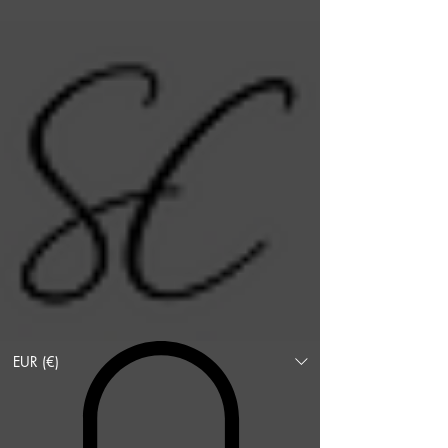
EUR (€)