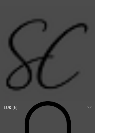
EUR (€)