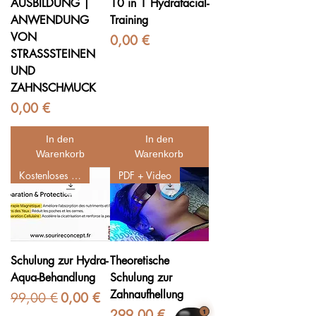
AUSBILDUNG |
10 in 1 Hydrafacial-
ANWENDUNG
Training
VON
Preis
0,00 €
STRASSSTEINEN
UND
ZAHNSCHMUCK
Preis
0,00 €
In den
In den
Warenkorb
Warenkorb
Kostenloses Training
PDF + Video
Schulung zur Hydra-
Theoretische
Aqua-Behandlung
Schulung zur
Zahnaufhellung
Standardpreis
Sale-Preis
99,00 €
0,00 €
Preis
299,00 €