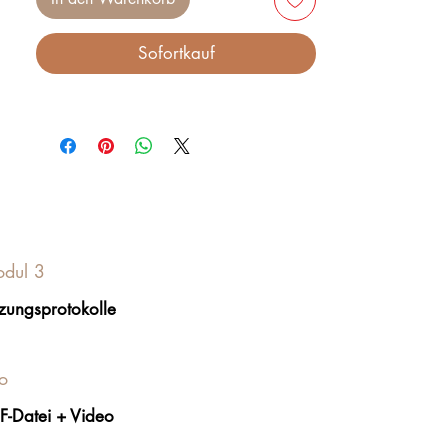
Aqua
⚡ Elektrischer Mikroimpuls
:
Sofortkauf
Verbessert die Aufnahme von
Behandlungen durch Stimulierung der
Hautzellen und Aktivierung der
Mikrozirkulation.
🔊 Trägerradiofrequenz
: Strafft die
Haut und reduziert das Auftreten von
Falten durch Stimulierung der
Kollagenproduktion.
❄ Micro-Four bei extrem niedriger
dul 3
Temperatur
: Lindert Entzündungen
und reduziert Rötungen für eine ruhige
tzungsprotokolle
und angenehme Haut.
💨 Sauerstoffstrahl
: Hellt den Teint
auf, indem reiner Sauerstoff direkt in
fo
die tieferen Hautschichten gelangt.
🛏 Drucktherapie
: Regt die
F-Datei + Video
Durchblutung an, fördert die