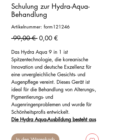
Schulung zur Hydra-Aqua-
Behandlung
Artikelnummer: form121246
Standardpreis
Sale-
 99,00 € 
0,00 €
Preis
Das Hydra Aqua 9 in 1 ist
Spitzentechnologie, die koreanische
Innovation und deutsche Exzellenz für
eine unvergleichliche Gesichts- und
Augenpflege vereint. Dieses Gerät ist
ideal für die Behandlung von Alterungs-,
Pigmentierungs- und
Augenringenproblemen und wurde für
Schönheitsprofis entwickelt.
Die Hydra Aqua-Ausbildung besteht aus
5 Modulen.
🔍 Die 9 Schlüsselfunktionen von Hydra
In den Warenkorb