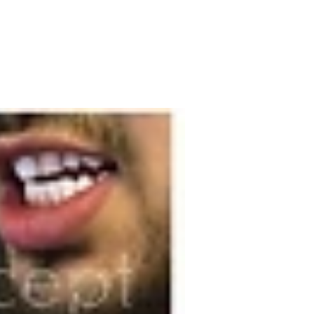
Ausscheidung von Giftstoffen und
verbessert die allgemeine
Ausstrahlung der Haut.
💗 Hyperthermie
: Aktiviert die
Zellregeneration und bereitet die Haut
auf die folgenden Behandlungen vor.
🔍 Magnetfeldtherapie
: Schützt und
stimuliert die Hautzellen und
verbessert gleichzeitig die Aufnahme
aktiver Produkte.
👁 Augenpflege
: Reduziert
Tränensäcke und Augenringe und
stimuliert gleichzeitig die
Zellregeneration im Periokularbereich.
🔋 Zellreparatur
: Beschleunigt die
Heilung und Gewebereparatur für
eine gesündere Haut.