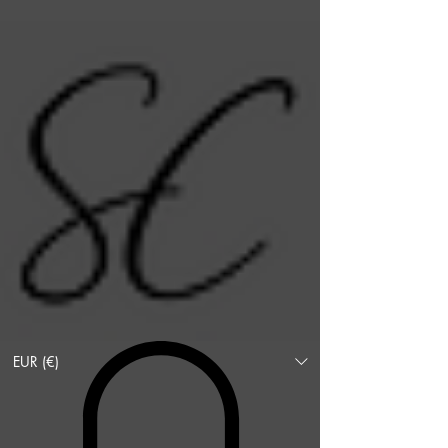
EUR (€)