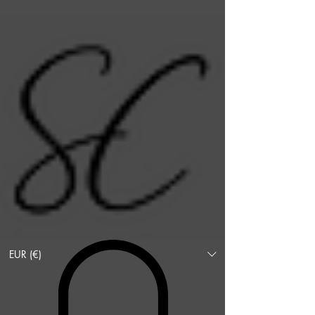
EUR (€)