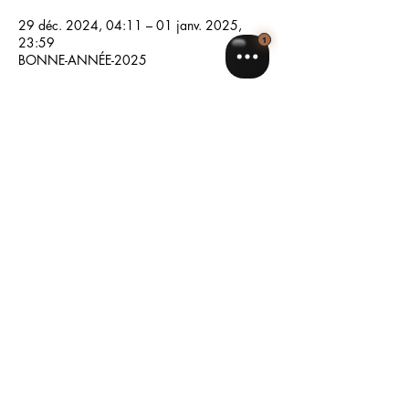
29 déc. 2024, 04:11 – 01 janv. 2025,
23:59
BONNE-ANNÉE-2025
Partager cet événement
Ne manquez plus rien : abonnez-vous 
pour recevoir nos offres exclusives et 
nos conseils d’experts beauté.
Email
*
S'abonner
Je souhaite rester informé(e) de vos 