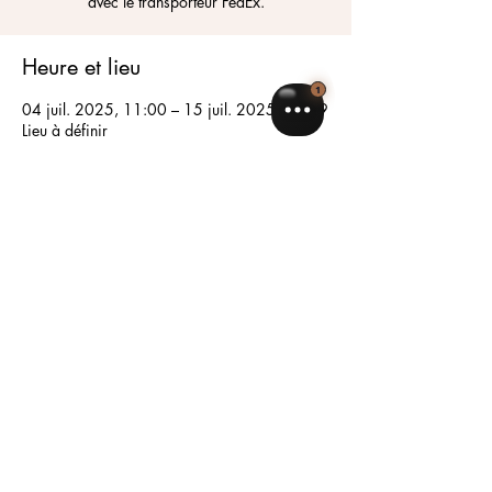
avec le transporteur FedEx.
Heure et lieu
04 juil. 2025, 11:00 – 15 juil. 2025, 23:59
Lieu à définir
Partager cet événement
Ne manquez plus rien : abonnez-vous 
pour recevoir nos offres exclusives et 
nos conseils d’experts beauté.
Email
*