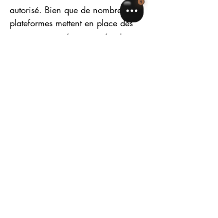
autorisé. Bien que de nombreuses 
plateformes mettent en place des 
mesures avancées pour sécuriser 
ces données, aucun système n’est 
infaillible. Pour éviter tout risque, 
même infime, nous préférons ne 
pas collecter ni conserver ce type 
d’informations sensibles.
En optant pour les virements 
bancaires, vous conservez le 
contrôle total de vos données…
Afficher plus
Partager cet événement