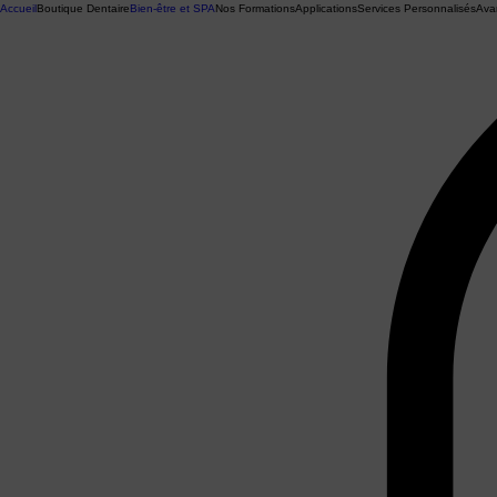
Accueil
Boutique Dentaire
Bien-être et SPA
Nos Formations
Applications
Services Personnalisés
Ava