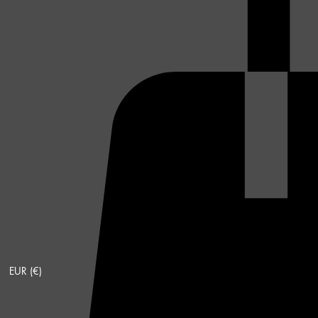
EUR (€)