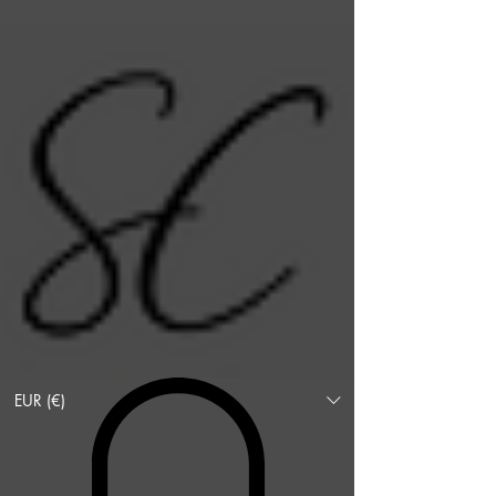
EUR (€)