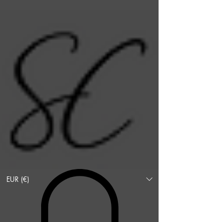
EUR (€)