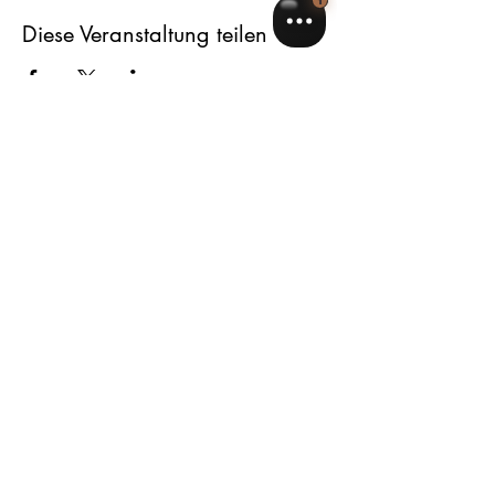
Diese Veranstaltung teilen
Verpassen Sie nichts: Abonnieren Sie 
unseren Newsletter und erhalten Sie 
exklusive Angebote und Beauty-Tipps 
von Experten.
E-Mail
*
Abonnieren
Ich möchte über Ihre Neuigkeiten auf 
dem Laufenden bleiben.
Auszahlungsformular