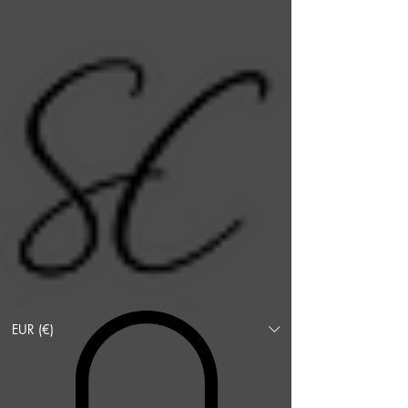
EUR (€)