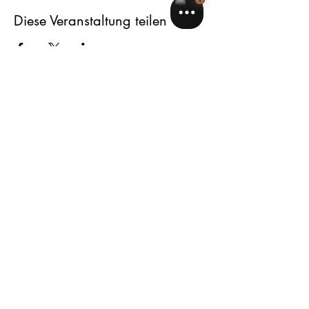
Diese Veranstaltung teilen
Verpassen Sie nichts: Abonnieren Sie 
unseren Newsletter und erhalten Sie 
exklusive Angebote und Beauty-Tipps 
von Experten.
E-Mail
*
Abonnieren
Ich möchte über Ihre Neuigkeiten auf 
dem Laufenden bleiben.
Auszahlungsformular